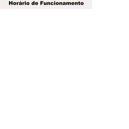
Horário de Funcionamento
Seg. a Sex.: 08:00 às 18:00
Sáb:. 08:00 às 12:00​
POLÍTICA DE PRIVACIDADE
POLÍTICA DE COOKIES