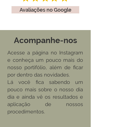
Avaliações no Google
Acompanhe-nos
Acesse a página no Instagram
e conheça um pouco mais do
nosso portifólio, além de ficar
por dentro das novidades.
Lá você fica sabendo um
pouco mais sobre o nosso dia
dia e ainda vê os resultados e
aplicação de nossos
procedimentos.