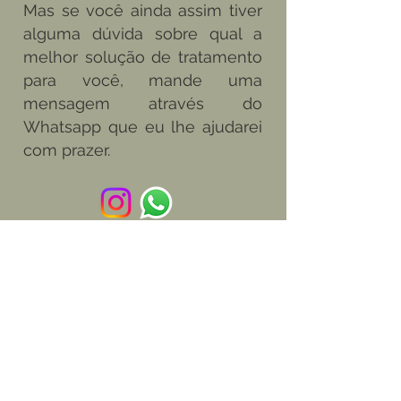
Mas se você ainda assim tiver
alguma dúvida sobre qual a
melhor solução de tratamento
para você, mande uma
mensagem através do
Whatsapp que eu lhe ajudarei
com prazer.
Todos os vídeos
Assista agora